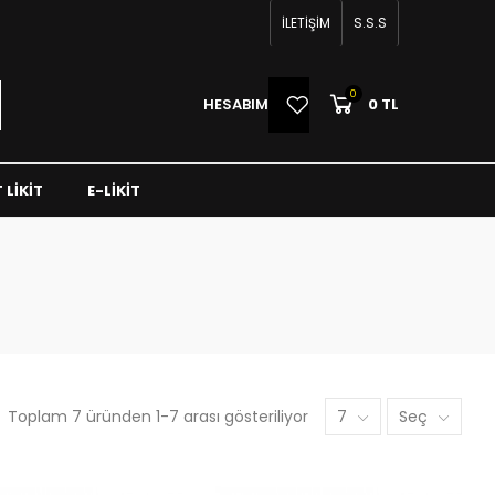
İLETİŞİM
S.S.S
0
0
HESABIM
0 TL
 LIKIT
E-LIKIT
Toplam 7 üründen 1-7 arası gösteriliyor
7
Seç