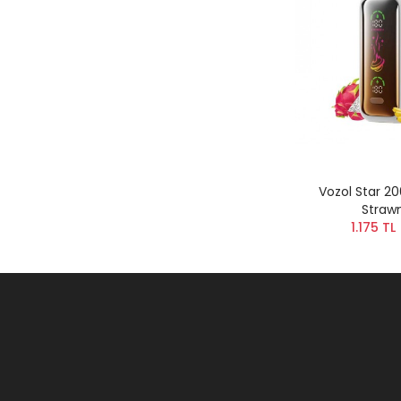
Vozol Star 2
Straw
1.175 TL