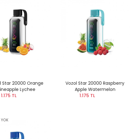
l Star 20000 Orange
Vozol Star 20000 Raspberry
ineapple Lychee
Apple Watermelon
1.175 TL
1.175 TL
 YOK