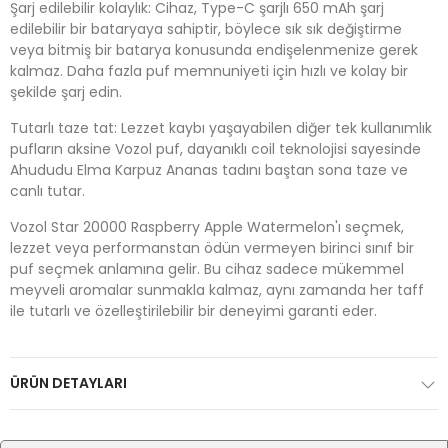
Şarj edilebilir kolaylık: Cihaz, Type-C şarjlı 650 mAh şarj
edilebilir bir bataryaya sahiptir, böylece sık sık değiştirme
veya bitmiş bir batarya konusunda endişelenmenize gerek
kalmaz. Daha fazla puf memnuniyeti için hızlı ve kolay bir
şekilde şarj edin.
Tutarlı taze tat: Lezzet kaybı yaşayabilen diğer tek kullanımlık
pufların aksine Vozol puf, dayanıklı coil teknolojisi sayesinde
Ahududu Elma Karpuz Ananas tadını baştan sona taze ve
canlı tutar.
Vozol Star 20000 Raspberry Apple Watermelon'ı seçmek,
lezzet veya performanstan ödün vermeyen birinci sınıf bir
puf seçmek anlamına gelir. Bu cihaz sadece mükemmel
meyveli aromalar sunmakla kalmaz, aynı zamanda her taff
ile tutarlı ve özelleştirilebilir bir deneyimi garanti eder.
ÜRÜN DETAYLARI