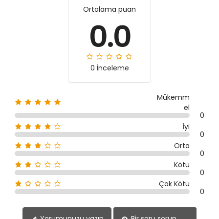
Ortalama puan
0.0
0 İnceleme
Mükemm
el
0
İyi
0
Orta
0
Kötü
0
Çok Kötü
0
Yorumunuzu yazın
Bir soru sorun