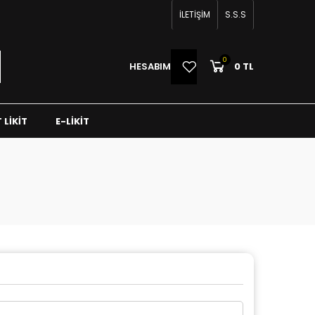
İLETİŞİM
S.S.S
0
0
HESABIM
0 TL
 LIKIT
E-LIKIT