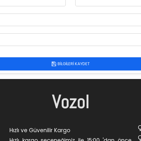
BILGILERI KAYDET
Vozol
Ç
Hızlı ve Güvenilir Kargo
Ç
Hızlı kargo seçeneğimiz ile 15:00 'dan önce