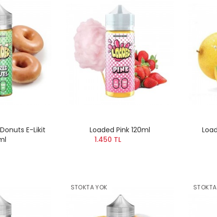
Donuts E-Likit
Loaded Pink 120ml
Load
ml
1.450 TL
STOKTA YOK
STOKTA