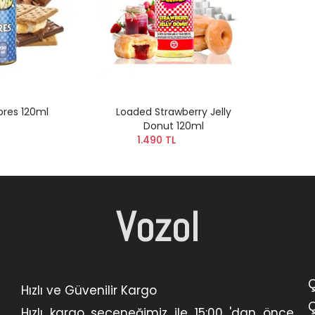
res 120ml
Loaded Strawberry Jelly
Donut 120ml
1.490 TL
Vozol
Ç
Hızlı ve Güvenilir Kargo
Ç
Hızlı kargo seçeneğimiz ile 15:00 'dan önce