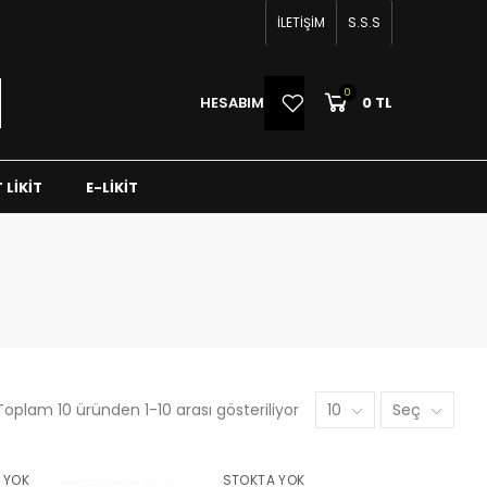
İLETİŞİM
S.S.S
0
0
HESABIM
0 TL
 LIKIT
E-LIKIT
Toplam 10 üründen 1-10 arası gösteriliyor
10
Seç
 YOK
STOKTA YOK