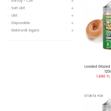
Kartuş - Coil
Salt Likit
Likit
Disposable
Elektronik Sigara
Loaded Glazed 
120
1.490 TL
STOKTA YOK