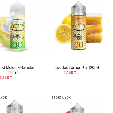
ed Melon Milkshake
Loaded Lemon Bar 120ml
120ml
1.450 TL
1.450 TL
 YOK
STOKTA YOK