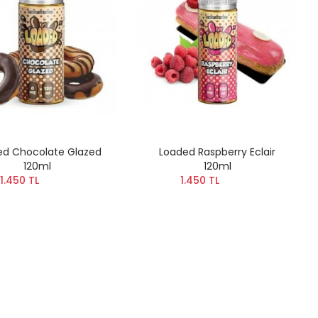
ed Chocolate Glazed
Loaded Raspberry Eclair
120ml
120ml
1.450 TL
1.450 TL