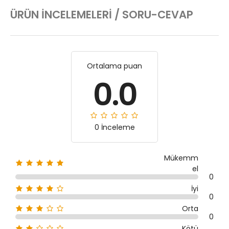
ÜRÜN İNCELEMELERI / SORU-CEVAP
Ortalama puan
0.0
0 İnceleme
Mükemm
el
0
İyi
0
Orta
0
Kötü