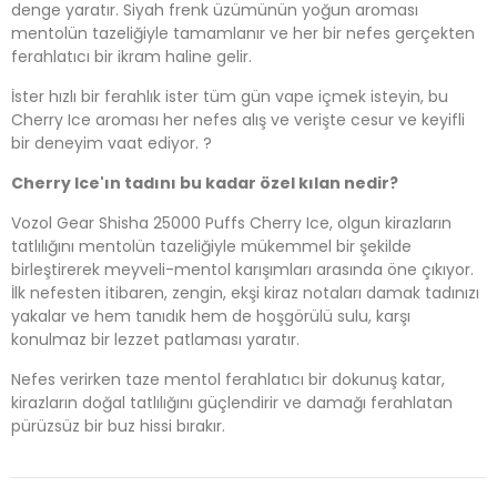
denge yaratır. Siyah frenk üzümünün yoğun aroması
mentolün tazeliğiyle tamamlanır ve her bir nefes gerçekten
ferahlatıcı bir ikram haline gelir.
İster hızlı bir ferahlık ister tüm gün vape içmek isteyin, bu
Cherry Ice aroması her nefes alış ve verişte cesur ve keyifli
bir deneyim vaat ediyor. ?️
Cherry Ice'ın tadını bu kadar özel kılan nedir?
Vozol Gear Shisha 25000 Puffs Cherry Ice, olgun kirazların
tatlılığını mentolün tazeliğiyle mükemmel bir şekilde
birleştirerek meyveli-mentol karışımları arasında öne çıkıyor.
İlk nefesten itibaren, zengin, ekşi kiraz notaları damak tadınızı
yakalar ve hem tanıdık hem de hoşgörülü sulu, karşı
konulmaz bir lezzet patlaması yaratır.
Nefes verirken taze mentol ferahlatıcı bir dokunuş katar,
kirazların doğal tatlılığını güçlendirir ve damağı ferahlatan
pürüzsüz bir buz hissi bırakır.