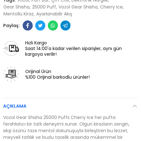
Tags:
Vozol
Puff Bar
Çift Coil
Elektronik Nargile
Gear Shisha
25000 Puff
Vozol Gear Shisha
Cherry Ice
Mentollü Kiraz
Ayarlanabilir Akış
Hızlı Kargo
Saat 14:00'a kadar verilen siparişler, aynı gün
kargoya verilir!
Orijinal Ürün
%100 Orijinal barkodlu ürünler!
AÇIKLAMA
Vozol Gear Shisha 25000 Puffs Cherry Ice her pufta
ferahlatıcı bir tatlı deneyimi sunar. Olgun kirazların zengin,
ekşi özünü taze mentol dokunuşuyla birleştiren bu lezzet,
meyveli tatlılık ve buzlu tazelik arasında mükemmel bir