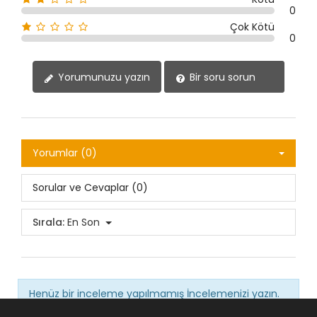
0
Çok Kötü
0
Yorumunuzu yazın
Bir soru sorun
Yorumlar (0)
Sorular ve Cevaplar (0)
Sırala:
En Son
Henüz bir inceleme yapılmamış
İncelemenizi yazın.