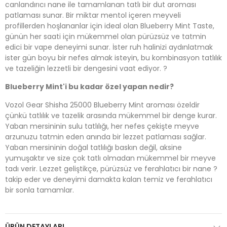
canlandırıcı nane ile tamamlanan tatlı bir dut aroması
patlaması sunar. Bir miktar mentol içeren meyveli
profillerden hoşlananlar için ideal olan Blueberry Mint Taste,
günün her saati için mükemmel olan pürüzsüz ve tatmin
edici bir vape deneyimi sunar. İster ruh halinizi aydınlatmak
ister gün boyu bir nefes almak isteyin, bu kombinasyon tatlılık
ve tazeliğin lezzetli bir dengesini vaat ediyor. ?️
Blueberry Mint'i bu kadar özel yapan nedir?
Vozol Gear Shisha 25000 Blueberry Mint aroması özeldir
çünkü tatlılık ve tazelik arasında mükemmel bir denge kurar.
Yaban mersininin sulu tatlılığı, her nefes çekişte meyve
arzunuzu tatmin eden anında bir lezzet patlaması sağlar.
Yaban mersininin doğal tatlılığı baskın değil, aksine
yumuşaktır ve size çok tatlı olmadan mükemmel bir meyve
tadı verir. Lezzet geliştikçe, pürüzsüz ve ferahlatıcı bir nane ?
takip eder ve deneyimi damakta kalan temiz ve ferahlatıcı
bir sonla tamamlar.
ÜRÜN DETAYLARI