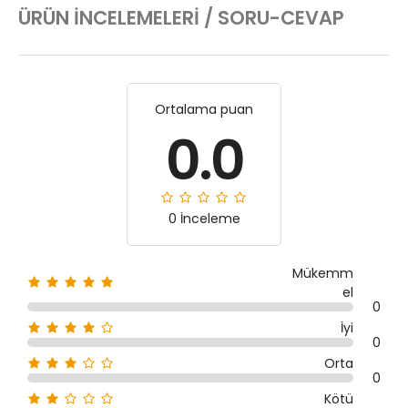
ÜRÜN İNCELEMELERI / SORU-CEVAP
Ortalama puan
0.0
0 İnceleme
Mükemm
el
0
İyi
0
Orta
0
Kötü