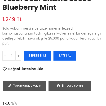
Blueberry Mint
1.249 TL
Sulu yaban mersini ve taze nanenin lezzetli
kombinasyonunun tadını çıkarın. Mükemmel bir deneyim için
özelleştirilebilir hava akışı ile 25.000 puf'a kadar ferahlatıcı bir
puf.
SEPETE EKLE
SATIN AL
Beğeni Listesine Ekle
Yorumunuzu yazın
Bir soru sorun
SKU:
N/A