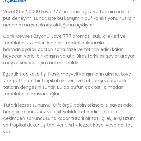
AÇIKLAMA
Vozol Star 20000 Love 777 aroması eşsiz ve tatmin edici bir
puf deneyimi sunar. İşte bu karışımın puf koleksiyonunuz için
neden olmazsa olmaz olduğunu açıklıyor:
Canlı Meyve Füzyonu: Love 777 aroması, sulu çilekleri ve
ferahlatıcı üzümleri ince bir tropikal dokunuşla
harmanlayarak baştan sona taze ve tatmin edici kalan
heyecan verici bir karışım yaratır. Biraz farklı bir şeyler arayan
meyve severler için mükemmeldir.
Egzotik tropikal bitiş: Klasik meyveli karışımların aksine, Love
777 puff hafif bir tropikal öz içerir ve tatlı, ekşi ve egzotik
tatların dengesini sunar. Bu da pufun çok tatlı olmadan
ferahlatıcı olmasını sağlar.
Tutarlı lezzet sunumu: Çift örgü bobin teknolojisi sayesinde,
her çekim pürüzsüz ve eşit şekilde tatlandırılır, size ilk
çekimden sonuncusuna kadar tutarlı bir tatlı çilek, ekşi üzüm
ve tropikal dokunuş tadı verir. Artık lezzet kaybı veya acı tat
yok.