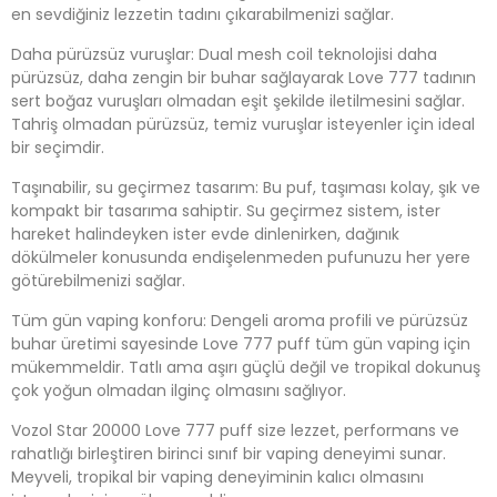
en sevdiğiniz lezzetin tadını çıkarabilmenizi sağlar.
Daha pürüzsüz vuruşlar: Dual mesh coil teknolojisi daha
pürüzsüz, daha zengin bir buhar sağlayarak Love 777 tadının
sert boğaz vuruşları olmadan eşit şekilde iletilmesini sağlar.
Tahriş olmadan pürüzsüz, temiz vuruşlar isteyenler için ideal
bir seçimdir.
Taşınabilir, su geçirmez tasarım: Bu puf, taşıması kolay, şık ve
kompakt bir tasarıma sahiptir. Su geçirmez sistem, ister
hareket halindeyken ister evde dinlenirken, dağınık
dökülmeler konusunda endişelenmeden pufunuzu her yere
götürebilmenizi sağlar.
Tüm gün vaping konforu: Dengeli aroma profili ve pürüzsüz
buhar üretimi sayesinde Love 777 puff tüm gün vaping için
mükemmeldir. Tatlı ama aşırı güçlü değil ve tropikal dokunuş
çok yoğun olmadan ilginç olmasını sağlıyor.
Vozol Star 20000 Love 777 puff size lezzet, performans ve
rahatlığı birleştiren birinci sınıf bir vaping deneyimi sunar.
Meyveli, tropikal bir vaping deneyiminin kalıcı olmasını