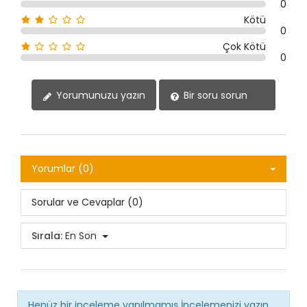
0
Kötü
0
Çok Kötü
0
Yorumunuzu yazın
Bir soru sorun
Yorumlar (0)
Sorular ve Cevaplar (0)
Sırala:
En Son
Henüz bir inceleme yapılmamış
İncelemenizi yazın.