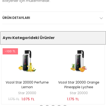
isteyenler için mükemmeldir.
ÜRÜN DETAYLARI
Aynı Kategorideki Ürünler
-100 TL
Vozol Star 20000 Perfume
Vozol Star 20000 Orange
SEPETE EKLE
SEPETE EKLE
Lemon
Pineapple Lychee
Star 20000
Star 20000
1.175 TL
1.075 TL
1.175 TL