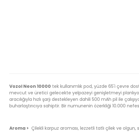
Vozol Neon 10000
tek kullanımlık pod, yüzde 65'i çevre d
mevcut ve üretici gelecekte yelpazeyi genişletmeyi planlıyo
aracılığıyla hızlı şarjı destekleyen dahili 500 mAh pil ile çalı
buharlaştırıcıya sahiptir. Bir numunenin özerkliği 10.000 nefes
Aroma >
Çilekli karpuz aroması, lezzetli tatlı çilek ve olgun, 