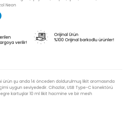
zol Neon
Orijinal Ürün
erilen
%100 Orijinal barkodlu ürünler!
argoya verilir!
ni ürün şu anda 14 önceden doldurulmuş likit aromasında
seçimi uygun seviyededir. Cihazlar, USB Type-C konektörü
Entegre kartuşlar 10 ml likit hacmine ve bir mesh