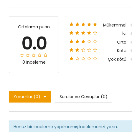
Mükemmel
Ortalama puan
İyi
0.0
Orta
Kötü
Çok Kötü
0 İnceleme
Yorumlar (0)
Sorular ve Cevaplar (0)
Henüz bir inceleme yapılmamış
İncelemenizi yazın.