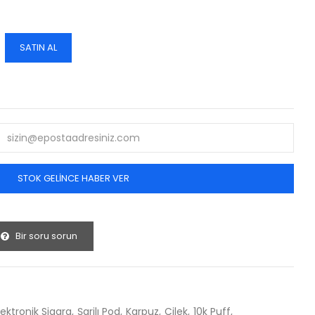
SATIN AL
STOK GELINCE HABER VER
Bir soru sorun
lektronik Sigara
Şarjlı Pod
Karpuz
Çilek
10k Puff