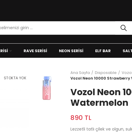
RISI
RAVE SERISI
NEON SERISI
ELF BAR
SALT
Ana Sayfa
Disposable
Vozo
STOKTA YOK
Vozol Neon 10000 Strawberry
Vozol Neon 1
Watermelon
890 TL
Lezzetli tatlı çilek ve olgun, su