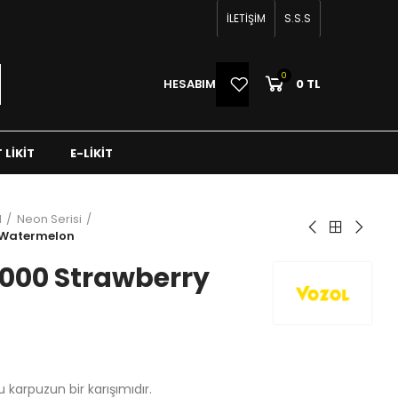
İLETİŞİM
S.S.S
0
0
HESABIM
0 TL
 LIKIT
E-LIKIT
l
Neon Serisi
 Watermelon
0000 Strawberry
lu karpuzun bir karışımıdır.