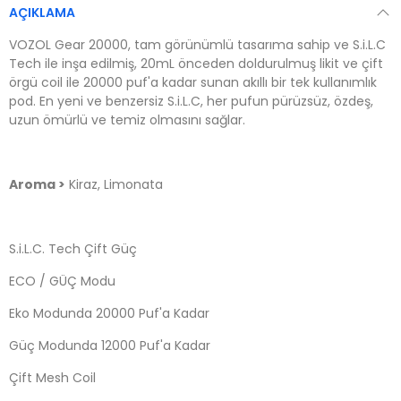
AÇIKLAMA
VOZOL Gear 20000, tam görünümlü tasarıma sahip ve S.i.L.C
Tech ile inşa edilmiş, 20mL önceden doldurulmuş likit ve çift
örgü coil ile 20000 puf'a kadar sunan akıllı bir tek kullanımlık
pod. En yeni ve benzersiz S.i.L.C, her pufun pürüzsüz, özdeş,
uzun ömürlü ve temiz olmasını sağlar.
Aroma >
Kiraz, Limonata
S.i.L.C. Tech Çift Güç
ECO / GÜÇ Modu
Eko Modunda 20000 Puf'a Kadar
Güç Modunda 12000 Puf'a Kadar
Çift Mesh Coil