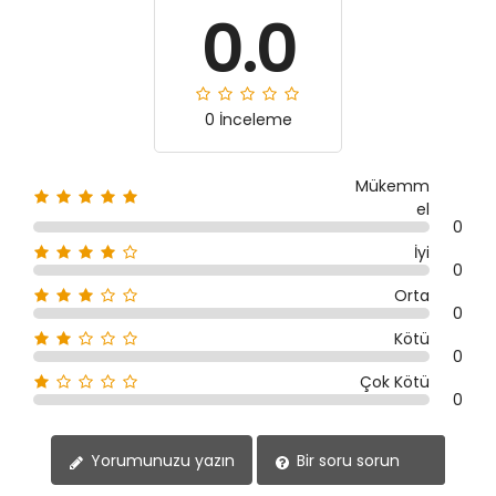
0.0
0 İnceleme
Mükemm
el
0
İyi
0
Orta
0
Kötü
0
Çok Kötü
0
Yorumunuzu yazın
Bir soru sorun