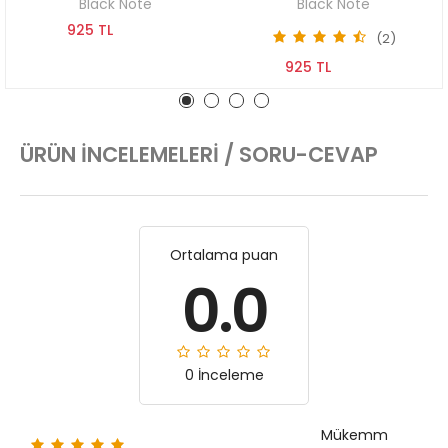
Black Note
Black Note
925 TL
(2)
925 TL
ÜRÜN İNCELEMELERI / SORU-CEVAP
Ortalama puan
0.0
0 İnceleme
Mükemm