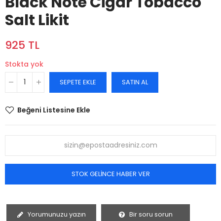
Black Note Cigar Tobacco
Salt Likit
925 TL
Stokta yok
SEPETE EKLE
SATIN AL
Beğeni Listesine Ekle
STOK GELINCE HABER VER
Yorumunuzu yazın
Bir soru sorun