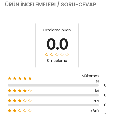
ÜRÜN İNCELEMELERI / SORU-CEVAP
Ortalama puan
0.0
0 İnceleme
Mükemm
el
0
İyi
0
Orta
0
Kötü