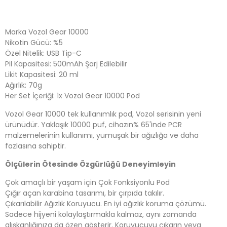
Marka Vozol Gear 10000
Nikotin Gücü: %5
Özel Nitelik: USB Tip-C
Pil Kapasitesi: 500mAh Şarj Edilebilir
Likit Kapasitesi: 20 ml
Ağırlık: 70g
Her Set İçeriği: 1x Vozol Gear 10000 Pod
Vozol Gear 10000 tek kullanımlık pod, Vozol serisinin yeni
ürünüdür. Yaklaşık 10000 puf, cihazın% 65'inde PCR
malzemelerinin kullanımı, yumuşak bir ağızlığa ve daha
fazlasına sahiptir.
Ölçülerin Ötesinde Özgürlüğü Deneyimleyin
Çok amaçlı bir yaşam için Çok Fonksiyonlu Pod
Çığır açan karabina tasarımı, bir çırpıda takılır.
Çıkarılabilir Ağızlık Koruyucu. En iyi ağızlık koruma çözümü.
Sadece hijyeni kolaylaştırmakla kalmaz, aynı zamanda
alışkanlığınıza da özen gösterir. Koruyucuyu çıkarın veya