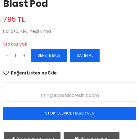
Blast Pod
795 TL
Bal özü, Kivi, Yeşil Elma
Stokta yok
SEPETE EKLE
SATIN AL
Beğeni Listesine Ekle
STOK GELINCE HABER VER
Yorumunuzu yazın
Bir soru sorun