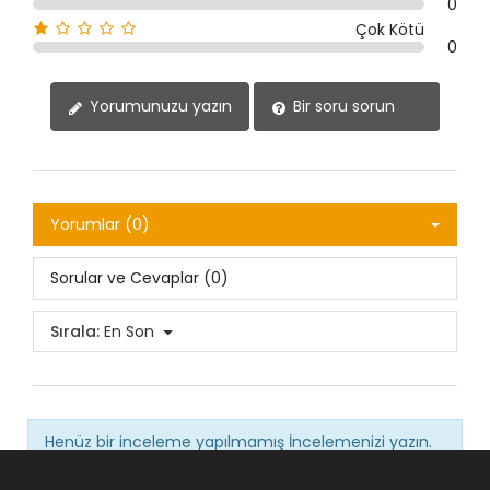
0
Çok Kötü
0
Yorumunuzu yazın
Bir soru sorun
Yorumlar (0)
Sorular ve Cevaplar (0)
Sırala:
En Son
Henüz bir inceleme yapılmamış
İncelemenizi yazın.