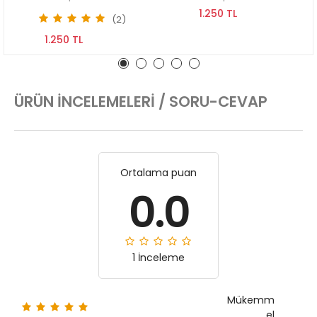
1.250 TL
(2)
1.250 TL
ÜRÜN İNCELEMELERI / SORU-CEVAP
Ortalama puan
0.0
1 İnceleme
Mükemm
el