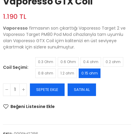
Vaporesso GTX Coil
1.190 TL
Vaporesso
firmasının son çıkarttığı Vaporesso Target 2 ve
Vaporesso Target PM80 Pod Mod cihazlarıyla tam uyumlu
olan Vaporesso GTX Coil içim kalitenizi en üst seviyeye
çıkartmak için sizlere sunulmuştur.
0.3 Ohm
0.6 Ohm
0.4 ohm
0.2 ohm
Coil Seçimi
0.8 ohm
1.2 ohm
0.15 ohm
SEPETE EKLE
SATIN AL
Beğeni Listesine Ekle
SKU:
099PMT286