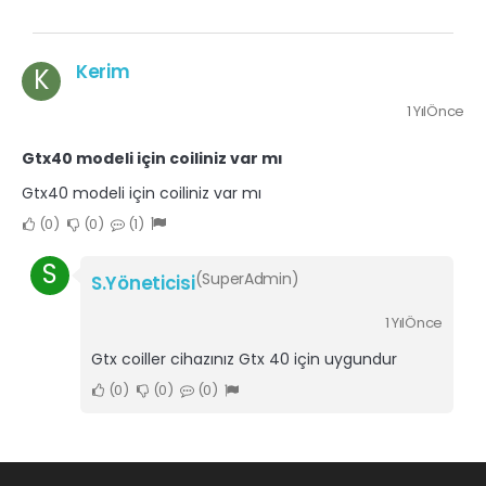
Kerim
K
1 YılÖnce
Gtx40 modeli için coiliniz var mı
Gtx40 modeli için coiliniz var mı
0
0
1
S
(SuperAdmin)
S.Yöneticisi
1 YılÖnce
Gtx coiller cihazınız Gtx 40 için uygundur
0
0
0