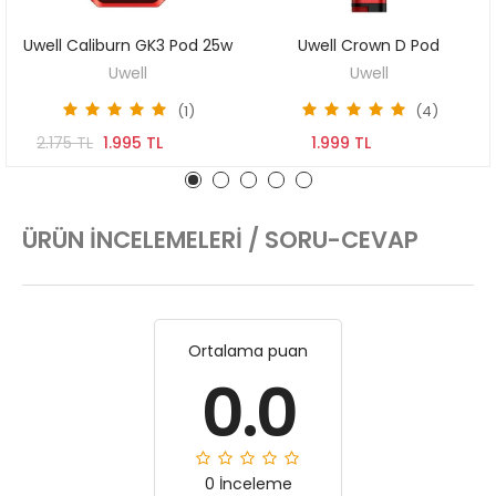
Uwell Caliburn GK3 Pod 25w
Uwell Crown D Pod
KEŞFET
SEPETE EKLE
Uwell
Uwell
(1)
(4)
2.175 TL
1.995 TL
1.999 TL
ÜRÜN İNCELEMELERI / SORU-CEVAP
Ortalama puan
0.0
0 İnceleme