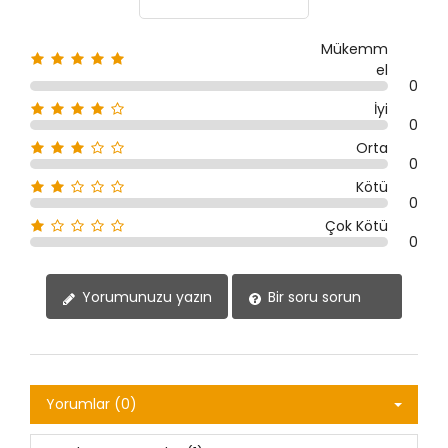
Mükemm
el
0
İyi
0
Orta
0
Kötü
0
Çok Kötü
0
Yorumunuzu yazın
Bir soru sorun
Yorumlar (0)