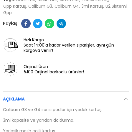
Gpp Kartuş
Caliburn G3
Caliburn G4
3ml Kartuş
U2 Sistemi
Gpp
Hızlı Kargo
Saat 14:00'a kadar verilen siparişler, aynı gün
kargoya verilir!
Orijinal Ürün
%100 Orijinal barkodlu ürünler!
AÇIKLAMA
Caliburn G3 ve G4 serisi podlar için yedek kartuş.
3ml kapasite ve yandan doldurma.
Yerleşik mesh coilli kartuş.