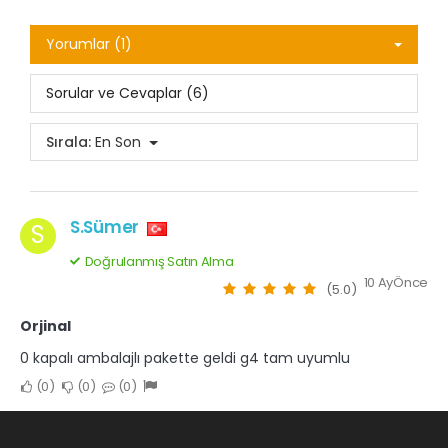
Yorumlar (1)
Sorular ve Cevaplar (6)
Sırala:
En Son
S.Sümer
S
Doğrulanmış Satın Alma
10 AyÖnce
(5.0)
Orjinal
0 kapalı ambalajlı pakette geldi g4 tam uyumlu
0
0
0