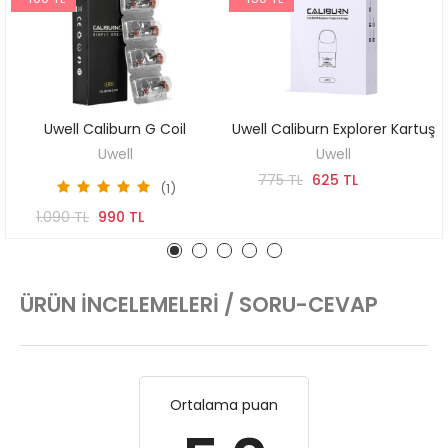
Uwell Caliburn G Coil
Uwell Caliburn Explorer Kartuş
SEPETE EKLE
SEPETE EKLE
Uwell
Uwell
775 TL
625 TL
(1)
1.090 TL
990 TL
ÜRÜN İNCELEMELERI / SORU-CEVAP
Ortalama puan