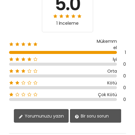
5.0
1 İnceleme
Mükemm
el
1
İyi
0
Orta
0
Kötü
0
Çok Kötü
0
Yorumunuzu yazın
Bir soru sorun