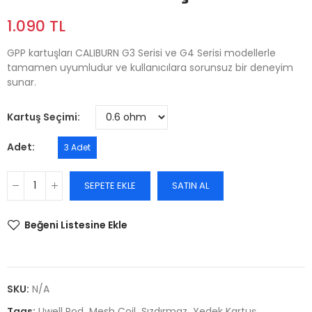
1.090 TL
GPP kartuşları CALIBURN G3 Serisi ve G4 Serisi modellerle
tamamen uyumludur ve kullanıcılara sorunsuz bir deneyim
sunar.
Kartuş Seçimi
Adet
3 Adet
SEPETE EKLE
SATIN AL
Beğeni Listesine Ekle
SKU:
N/A
Tags:
Uwell Pod
Mesh Coil
Sızdırmaz
Yedek Kartuş