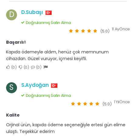
D.Subaşı
D
Doğrulanmış Satın Alma
11 AyÖnce
(5.0)
Başarılı!
Kapıda ödemeyle aldım, henüz çok memnunum
cihazdan. Güzel vuruyor, içmesi keyifli.
0
0
0
S.Aydoğan
S
Doğrulanmış Satın Alma
1 YılÖnce
(5.0)
Kalite
Orjinal ürün, kapıda ödeme seçeneğiyle ertesi gün elime
ulaştı. Teşekkür ederim