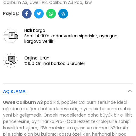
Caliburn A3
Uwell A3
Caliburn A3 Pod
13w
Hızlı Kargo
Saat 14:00'a kadar verilen siparişler, aynı gün
kargoya verilir!
Orijinal Ürün
%100 Orijinal barkodlu ürünler!
AÇIKLAMA
Uwell Caliburn A3
pod kiti, popüler Caliburn serisinde ideal
ağızdan akciğere buhar deneyimi için yeni bir tasarıma sahip
yeni bir gelişmedir. Önceki modellerden daha büyük bir e-likit
penceresine, aynı harika Pro-FOCS lezzet teknolojisine sahip
kavisli kartuşlara, 13W maksimum çıkışa ve cömert 520mAh
pile sahip olan bu kullanıcı dostu özellikler, herhangi bir pod