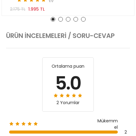
(1)
2.175 TL
1.995 TL
ÜRÜN İNCELEMELERI / SORU-CEVAP
Ortalama puan
5.0
2 Yorumlar
Mükemm
el
2