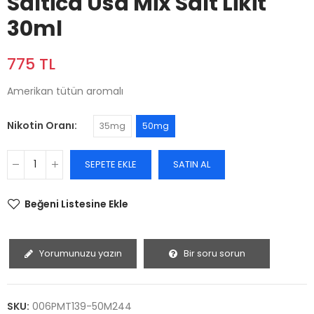
Saltica Usa Mix Salt Likit
30ml
775 TL
Amerikan tütün aromalı
Nikotin Oranı
35mg
50mg
SEPETE EKLE
SATIN AL
Beğeni Listesine Ekle
Yorumunuzu yazın
Bir soru sorun
SKU:
006PMT139-50M244