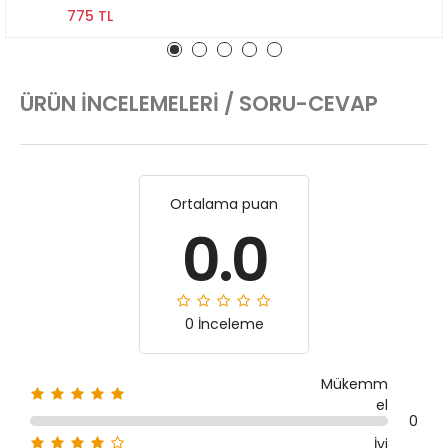
775 TL
ÜRÜN İNCELEMELERI / SORU-CEVAP
Ortalama puan
0.0
0 İnceleme
Mükemm
el
0
İyi