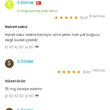
S.Sümer
S
Doğrulanmış Satın Alma
10 AyÖnce
(5.0)
Naneli sakız
Naneli sakız tadına benziyor ama şeker tadı yok boğucu
değil sürekli içilebilir
0
0
0
S.Önder
S
1 YılÖnce
(5.0)
Güzel ürün
35 mg tavsiye ederim
0
0
0