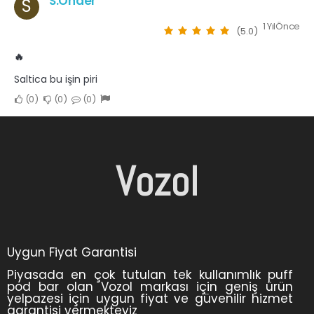
S.Önder
S
1 YılÖnce
(5.0)
🔥
Saltica bu işin piri
0
0
0
Vozol
Uygun Fiyat Garantisi
Piyasada en çok tutulan tek kullanımlık puff
pod bar olan Vozol markası için geniş ürün
yelpazesi için uygun fiyat ve güvenilir hizmet
garantisi vermekteyiz