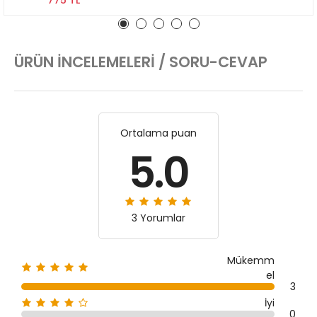
775 TL
ÜRÜN İNCELEMELERI / SORU-CEVAP
Ortalama puan
5.0
3 Yorumlar
Mükemm
el
3
İyi
0