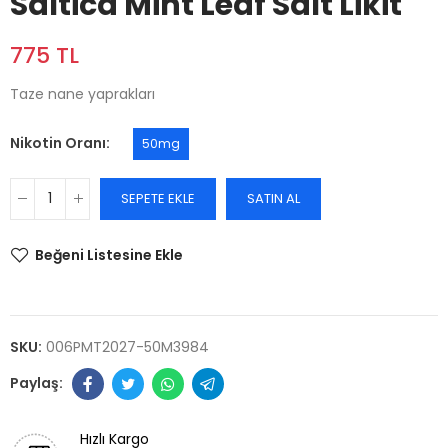
Saltica Mint Leaf Salt Likit
775 TL
Taze nane yaprakları
Nikotin Oranı
50mg
SEPETE EKLE
SATIN AL
Beğeni Listesine Ekle
SKU:
006PMT2027-50M3984
Hızlı Kargo