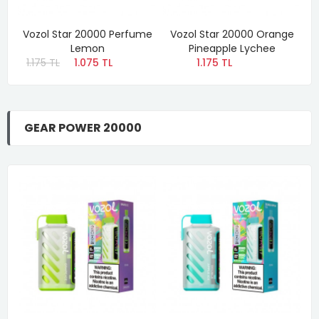
al
Vozol Star 20000 Perfume
Vozol Star 20000 Orange
Lemon
Pineapple Lychee
1.175 TL
1.075 TL
1.175 TL
GEAR POWER 20000