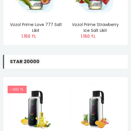
e
Vozol Prime Love 777 Salt
Vozol Prime Strawberry
Likit
Ice Salt Likit
P
1.150 TL
1.150 TL
STAR 20000
-100 TL