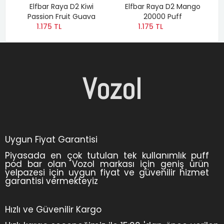
Elfbar Raya D2 Kiwi
Elfbar Raya D2 Mango
Passion Fruit Guava
20000 Puff
1.175 TL
1.175 TL
Vozol
Uygun Fiyat Garantisi
Piyasada en çok tutulan tek kullanımlık puff
pod bar olan Vozol markası için geniş ürün
yelpazesi için uygun fiyat ve güvenilir hizmet
garantisi vermekteyiz
Hızlı ve Güvenilir Kargo