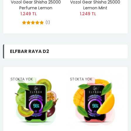
0
Vozol Gear Shisha 25000
Vozol Gear Shisha 25000
Perfume Lemon
Lemon Mint
1.249 TL
1.249 TL
(1)
ELFBAR RAYA D2
STOKTA YOK
STOKTA YOK