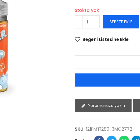
Stokta yok
SEPETE EKLE
Beğeni Listesine Ekle
Yorumunuzu yazın
SKU:
121PMT1289-3MG2772