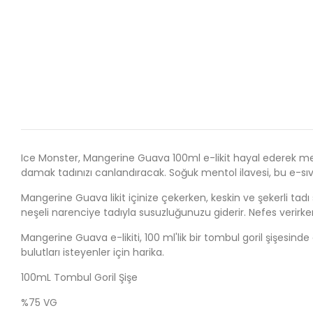
Ice Monster, Mangerine Guava 100ml e-likit hayal ederek meyv
damak tadınızı canlandıracak. Soğuk mentol ilavesi, bu e-sıvıyı
Mangerine Guava likit içinize çekerken, keskin ve şekerli ta
neşeli narenciye tadıyla susuzluğunuzu giderir. Nefes verirken b
Mangerine Guava e-likiti, 100 ml'lik bir tombul goril şişesinde 
bulutları isteyenler için harika.
100mL Tombul Goril Şişe
%75 VG