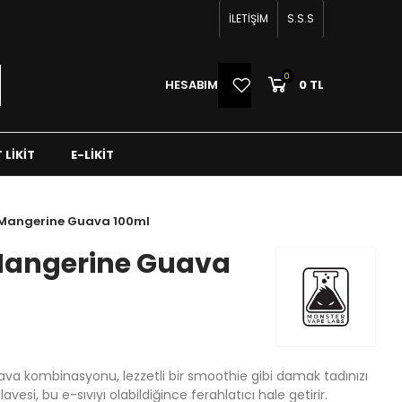
İLETİŞİM
S.S.S
0
0
HESABIM
0 TL
 LIKIT
E-LIKIT
 Mangerine Guava 100ml
Mangerine Guava
ava kombinasyonu, lezzetli bir smoothie gibi damak tadınızı
esi, bu e-sıvıyı olabildiğince ferahlatıcı hale getirir.