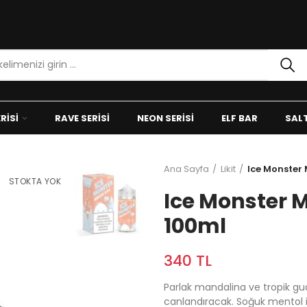
RISI
RAVE SERISI
NEON SERISI
ELF BAR
SALT
Ana Sayfa
Likit
Ice Monster
STOKTA YOK
Ice Monster 
100ml
340 TL
Parlak mandalina ve tropik gu
canlandıracak. Soğuk mentol ilav