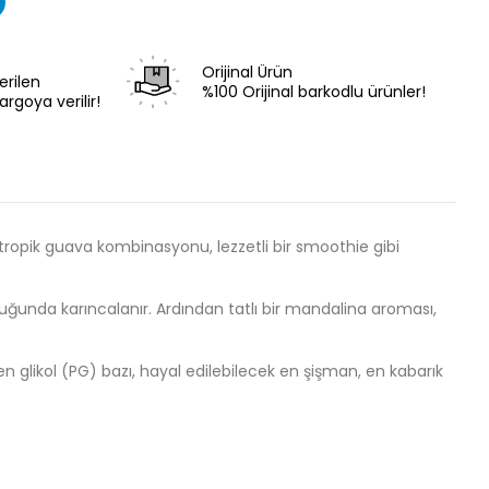
Orijinal Ürün
erilen
%100 Orijinal barkodlu ürünler!
argoya verilir!
tropik guava kombinasyonu, lezzetli bir smoothie gibi
cuğunda karıncalanır. Ardından tatlı bir mandalina aroması,
ilen glikol (PG) bazı, hayal edilebilecek en şişman, en kabarık