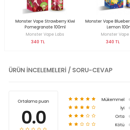
Monster Vape Strawberry Kiwi
Monster Vape Blueber
KEŞFET
KEŞFET
Pomegranate 100ml
Lemon 100
Monster Vape Labs
Monster Vape
340 TL
340 TL
ÜRÜN İNCELEMELERI / SORU-CEVAP
Mükemmel
Ortalama puan
İyi
0.0
Orta
Kötü