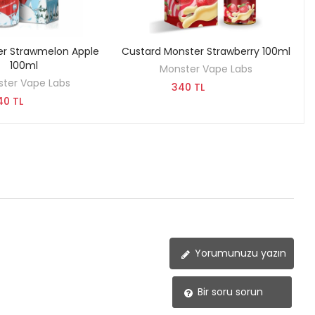
er Strawmelon Apple
Custard Monster Strawberry 100ml
KEŞFET
KEŞFET
100ml
Monster Vape Labs
ter Vape Labs
340 TL
40 TL
Yorumunuzu yazın
Bir soru sorun