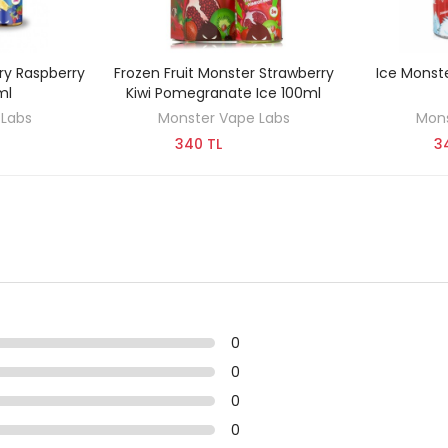
ry Raspberry
Frozen Fruit Monster Strawberry
Ice Monst
KEŞFET
ml
Kiwi Pomegranate Ice 100ml
 Labs
Monster Vape Labs
Mons
340 TL
3
0
0
0
0