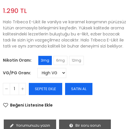
1.290 TL
Halo Tribeca E-Likit ile vanilya ve karamel karışımının pürüzsüz
tütün aromasıyla birleşimini keşfedin. Yüksek kalitede aroma
kalitesindeki lezzetlerin buluştuğu bu e-likit, ezber bozacak
tadı ile sizin için vazgeçilmez olacaktır. Halo Tribeca E-Likit ile
tatlı ve aynı zamanda kaliteli bir buhar deneyimi sizi bekliyor.
Nikotin Oranı
3mg
6mg
12mg
VG/PG Oranı
SEPETE EKLE
SATIN AL
Beğeni Listesine Ekle
Yorumunuzu yazın
Bir soru sorun