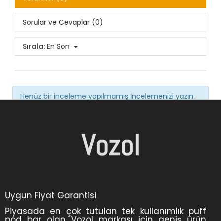
Sorular ve Cevaplar (0)
Sırala:
En Son
Henüz bir inceleme yapılmamış
İncelemenizi yazın.
Vozol
Uygun Fiyat Garantisi
Piyasada en çok tutulan tek kullanımlık puff
pod bar olan Vozol markası için geniş ürün