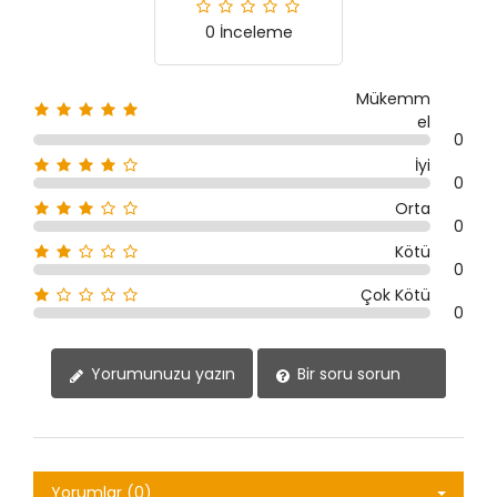
0 İnceleme
Mükemm
el
0
İyi
0
Orta
0
Kötü
0
Çok Kötü
0
Yorumunuzu yazın
Bir soru sorun
Yorumlar (0)