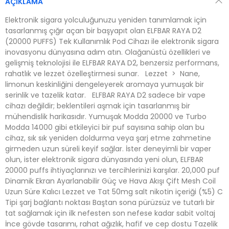
AÇIKLAMA
Elektronik sigara yolculuğunuzu yeniden tanımlamak için
tasarlanmış çığır açan bir başyapıt olan ELFBAR RAYA D2
(20000 PUFFS) Tek Kullanımlık Pod Cihazı ile elektronik sigara
inovasyonu dünyasına adım atın. Olağanüstü özellikleri ve
gelişmiş teknolojisi ile ELFBAR RAYA D2, benzersiz performans,
rahatlık ve lezzet özelleştirmesi sunar. Lezzet > Nane,
limonun keskinliğini dengeleyerek aromaya yumuşak bir
serinlik ve tazelik katar. ELFBAR RAYA D2 sadece bir vape
cihazı değildir; beklentileri aşmak için tasarlanmış bir
mühendislik harikasıdır. Yumuşak Modda 20000 ve Turbo
Modda 14000 gibi etkileyici bir puf sayısına sahip olan bu
cihaz, sık sık yeniden doldurma veya şarj etme zahmetine
girmeden uzun süreli keyif sağlar. İster deneyimli bir vaper
olun, ister elektronik sigara dünyasında yeni olun, ELFBAR
20000 puffs ihtiyaçlarınızı ve tercihlerinizi karşılar. 20,000 puf
Dinamik Ekran Ayarlanabilir Güç ve Hava Akışı Çift Mesh Coil
Uzun Süre Kalıcı Lezzet ve Tat 50mg salt nikotin içeriği (%5) C
Tipi şarj bağlantı noktası Baştan sona pürüzsüz ve tutarlı bir
tat sağlamak için ilk nefesten son nefese kadar sabit voltaj
İnce gövde tasarımı, rahat ağızlık, hafif ve cep dostu Tazelik