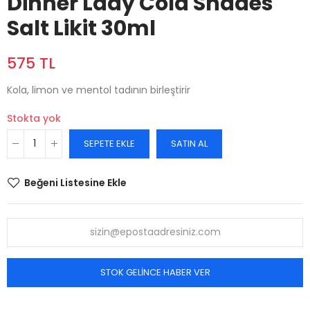
Dinner Lady Cola Shades
Salt Likit 30ml
575 TL
Kola, limon ve mentol tadının birleştirir
Stokta yok
SEPETE EKLE
SATIN AL
Beğeni Listesine Ekle
STOK GELINCE HABER VER