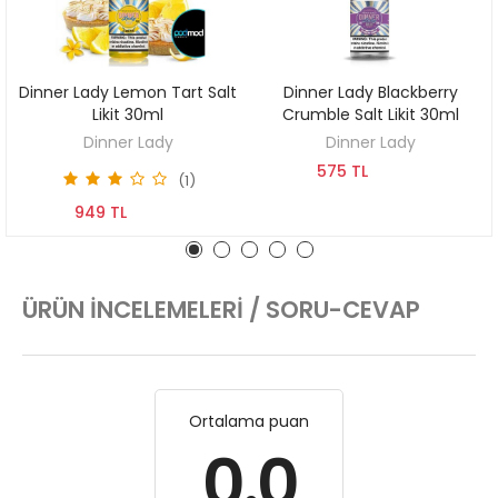
Dinner Lady Lemon Tart Salt
Dinner Lady Blackberry
KEŞFET
KEŞFET
Likit 30ml
Crumble Salt Likit 30ml
Dinner Lady
Dinner Lady
575 TL
(1)
949 TL
ÜRÜN İNCELEMELERI / SORU-CEVAP
Ortalama puan
0.0