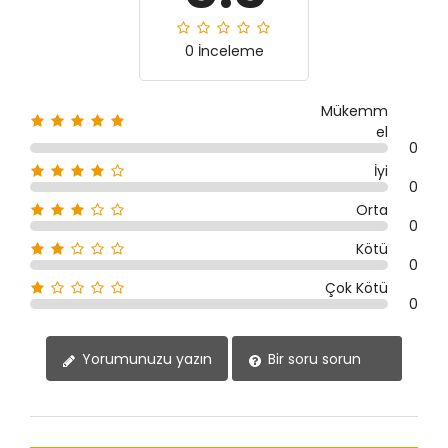
0 İnceleme
Mükemm
el
0
İyi
0
Orta
0
Kötü
0
Çok Kötü
0
Yorumunuzu yazın
Bir soru sorun